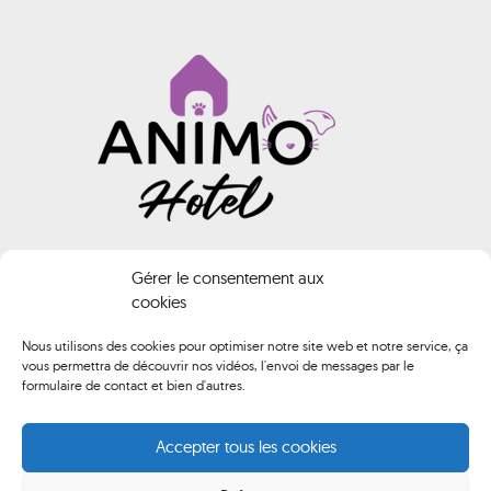
INFORMATIONS
Gérer le consentement aux
cookies
Animo HOTEL
Nous utilisons des cookies pour optimiser notre site web et notre service, ça
vous permettra de découvrir nos vidéos, l'envoi de messages par le
02 40 61 74 02
formulaire de contact et bien d'autres.
contact@animo-hotel.fr
Accepter tous les cookies
Route de Brederac, 44500 La Baule-Escoublac