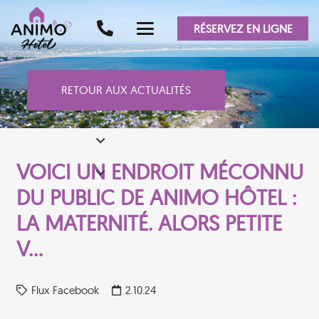
RÉSERVEZ EN LIGNE
RETOUR AUX ACTUALITÉS
VOICI UN ENDROIT MÉCONNU
DU PUBLIC DE ANIMO HÔTEL :
LA MATERNITÉ. ALORS PETITE
V…
Flux Facebook
2.10.24