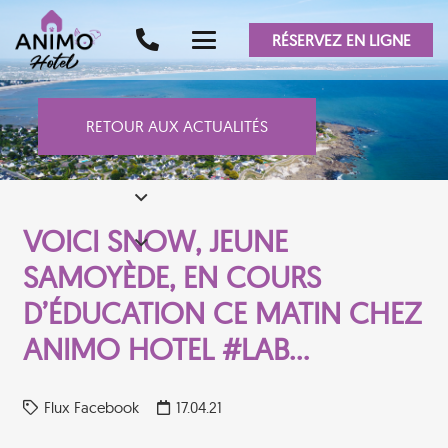
RÉSERVEZ EN LIGNE
RETOUR AUX ACTUALITÉS
VOICI SNOW, JEUNE
SAMOYÈDE, EN COURS
D’ÉDUCATION CE MATIN CHEZ
ANIMO HOTEL #LAB…
Flux Facebook
17.04.21