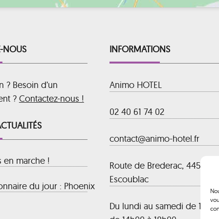
-NOUS
INFORMATIONS
n ? Besoin d’un
Animo HOTEL
ent ?
Contactez-nous !
02 40 61 74 02
ACTUALITÉS
contact@animo-hotel.fr
s en marche !
Route de Brederac, 44500 La
Escoublac
nnaire du jour : Phoenix
Nou
vou
Du lundi au samedi de 10h00
con