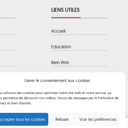
LIENS UTILES
Accueil
Education
Bien être
 Baule-
Hôtellerie
Gérer le consentement aux cookies
s utilisons des cookies pour optimiser notre site web et notre service, ça
Transport
s permettra de découvrir nos vidéos, l'envoi de messages par le formulaire de
 à 12h00 et
tact et bien d'autres.
ccepter tous les cookies
Refuser
Voir les préférences