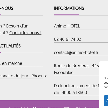
-NOUS
INFORMATIONS
n ? Besoin d’un
Animo HOTEL
ent ?
Contactez-nous !
02 40 61 74 02
ACTUALITÉS
contact@animo-hotel.fr
s en marche !
Route de Brederac, 44500 La
Escoublac
nnaire du jour : Phoenix
Nou
vou
Du lundi au samedi de 10h00
con
de 14h00 à 18h00
A