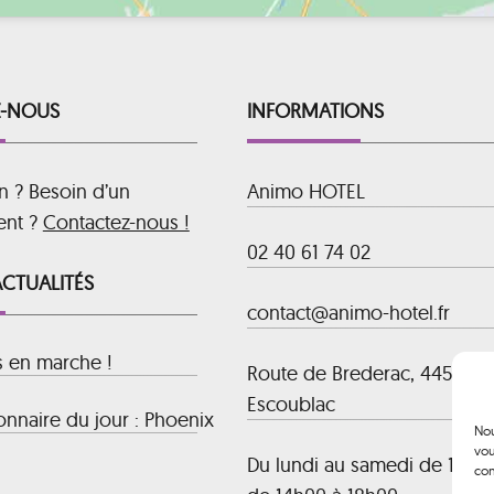
-NOUS
INFORMATIONS
n ? Besoin d’un
Animo HOTEL
ent ?
Contactez-nous !
02 40 61 74 02
ACTUALITÉS
contact@animo-hotel.fr
s en marche !
Route de Brederac, 44500 La
Escoublac
nnaire du jour : Phoenix
Nou
vou
Du lundi au samedi de 10h00
con