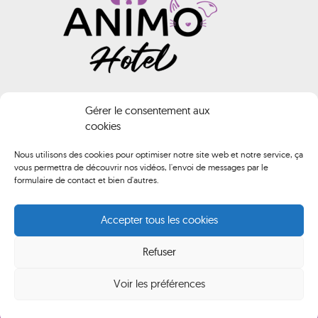
INFORMATIONS
Gérer le consentement aux
cookies
Animo HOTEL
Nous utilisons des cookies pour optimiser notre site web et notre service, ça
vous permettra de découvrir nos vidéos, l'envoi de messages par le
02 40 61 74 02
formulaire de contact et bien d'autres.
contact@animo-hotel.fr
Accepter tous les cookies
Route de Brederac, 44500 La Baule-Escoublac
Refuser
Du lundi au samedi de 10h00 à 12h00 et de 14h00 à 18h00
Voir les préférences
Animo Hotel
Mentions légales
CGV
© by Orocom.fr