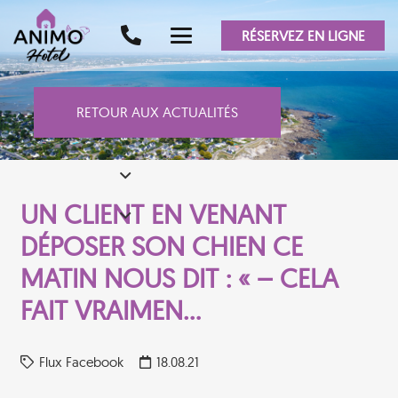
RÉSERVEZ EN LIGNE
RETOUR AUX ACTUALITÉS
UN CLIENT EN VENANT
DÉPOSER SON CHIEN CE
MATIN NOUS DIT : « – CELA
FAIT VRAIMEN…
Flux Facebook
18.08.21