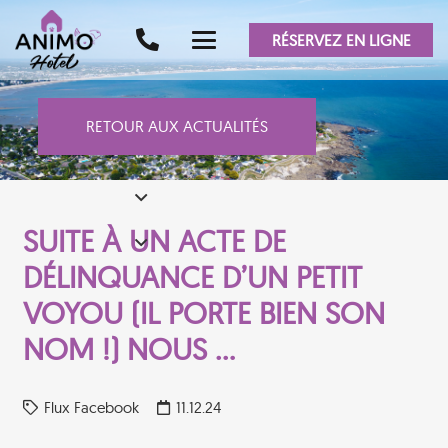
RÉSERVEZ EN LIGNE
RETOUR AUX ACTUALITÉS
SUITE À UN ACTE DE
DÉLINQUANCE D’UN PETIT
VOYOU (IL PORTE BIEN SON
NOM !) NOUS …
Flux Facebook
11.12.24