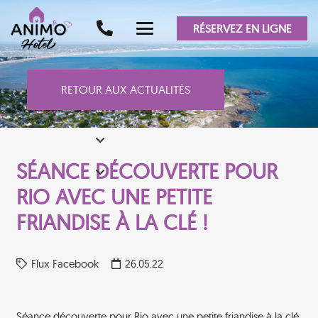
RÉSERVEZ EN LIGNE
RETOUR AUX ACTUALITÉS
SÉANCE DÉCOUVERTE POUR
RIO AVEC UNE PETITE
FRIANDISE À LA CLÉ !
Flux Facebook
26.05.22
Séance découverte pour Rio avec une petite friandise à la clé