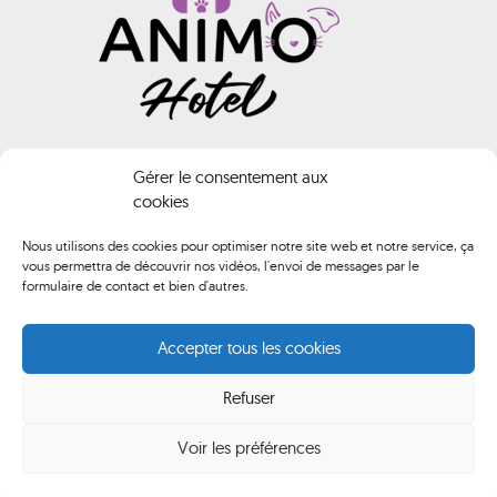
INFORMATIONS
Gérer le consentement aux
cookies
Animo HOTEL
Nous utilisons des cookies pour optimiser notre site web et notre service, ça
vous permettra de découvrir nos vidéos, l'envoi de messages par le
02 40 61 74 02
formulaire de contact et bien d'autres.
contact@animo-hotel.fr
Accepter tous les cookies
Route de Brederac, 44500 La Baule-Escoublac
Refuser
Du lundi au samedi de 10h00 à 12h00 et de 14h00 à 18h00
Voir les préférences
Animo Hotel
Mentions légales
CGV
© by Orocom.fr