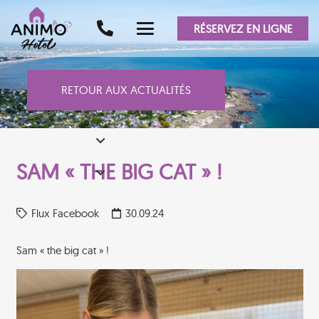
RÉSERVEZ EN LIGNE
RETOUR AUX ACTUALITÉS
SAM « THE BIG CAT » !
Flux Facebook
30.09.24
Sam « the big cat » !