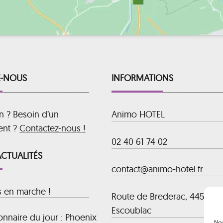
-NOUS
INFORMATIONS
n ? Besoin d’un
Animo HOTEL
ent ?
Contactez-nous !
02 40 61 74 02
ACTUALITÉS
contact@animo-hotel.fr
s en marche !
Route de Brederac, 44500 La
Escoublac
nnaire du jour : Phoenix
Nou