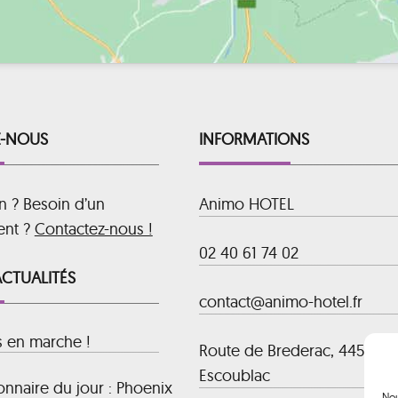
-NOUS
INFORMATIONS
n ? Besoin d’un
Animo HOTEL
ent ?
Contactez-nous !
02 40 61 74 02
ACTUALITÉS
contact@animo-hotel.fr
s en marche !
Route de Brederac, 44500 La
Escoublac
nnaire du jour : Phoenix
Nou