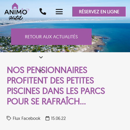
RÉSERVEZ EN LIGNE
RETOUR AUX ACTUALITÉS
NOS PENSIONNAIRES
PROFITENT DES PETITES
PISCINES DANS LES PARCS
POUR SE RAFRAÎCH…
Flux Facebook
15.06.22