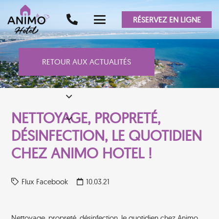
RÉSERVEZ EN LIGNE
RETOUR AUX ACTUALITÉS
NETTOYAGE, PROPRETÉ,
DÉSINFECTION, LE QUOTIDIEN
CHEZ ANIMO HOTEL !
Flux Facebook
10.03.21
Nettoyage, propreté, désinfection, le quotidien chez Animo