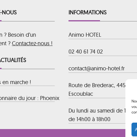
-NOUS
INFORMATIONS
n ? Besoin d’un
Animo HOTEL
ent ?
Contactez-nous !
02 40 61 74 02
ACTUALITÉS
contact@animo-hotel.fr
s en marche !
Route de Brederac, 44500 La
Escoublac
nnaire du jour : Phoenix
Nou
vou
Du lundi au samedi de 10h00
con
de 14h00 à 18h00
A