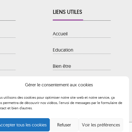
LIENS UTILES
Accueil
Education
Bien être
 Baule-
Hôtellerie
Gérer le consentement aux cookies
s utilisons des cookies pour optimiser notre site web et notre service, ça
Transport
s permettra de découvrir nos vidéos, l'envoi de messages par le formulaire de
 à 12h00 et
tact et bien d'autres.
ccepter tous les cookies
Refuser
Voir les préférences