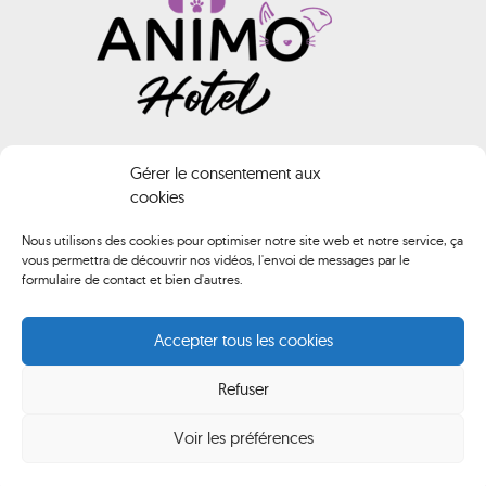
INFORMATIONS
Gérer le consentement aux
cookies
Animo HOTEL
Nous utilisons des cookies pour optimiser notre site web et notre service, ça
vous permettra de découvrir nos vidéos, l'envoi de messages par le
02 40 61 74 02
formulaire de contact et bien d'autres.
contact@animo-hotel.fr
Accepter tous les cookies
Route de Brederac, 44500 La Baule-Escoublac
Refuser
Du lundi au samedi de 10h00 à 12h00 et de 14h00 à 18h00
Voir les préférences
Animo Hotel
Mentions légales
CGV
© by Orocom.fr