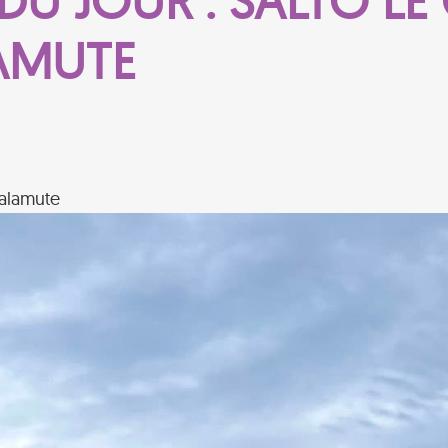
DU JOUR : SALTO LE
AMUTE
malamute