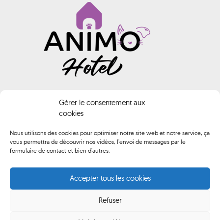
INFORMATIONS
Gérer le consentement aux
cookies
Animo HOTEL
Nous utilisons des cookies pour optimiser notre site web et notre service, ça
vous permettra de découvrir nos vidéos, l'envoi de messages par le
02 40 61 74 02
formulaire de contact et bien d'autres.
contact@animo-hotel.fr
Accepter tous les cookies
Route de Brederac, 44500 La Baule-Escoublac
Refuser
Du lundi au samedi de 10h00 à 12h00 et de 14h00 à 18h00