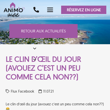
RÉSERVEZ EN LIGNE
RETOUR AUX ACTUALITÉS
LE CLIN D’ŒIL DU JOUR
(AVOUEZ C’EST UN PEU
COMME CELA NON??)
Flux Facebook
11.07.21
Le clin d’œil du jour (avouez c’est un peu comme cela non??)