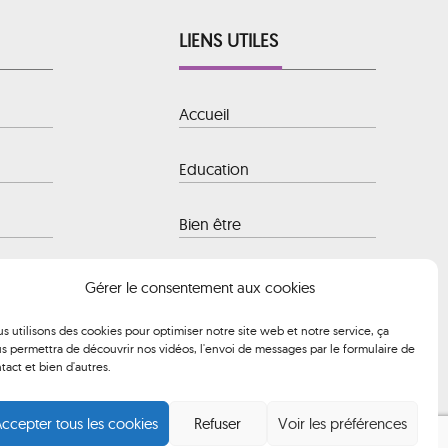
LIENS UTILES
Accueil
Education
Bien être
 Baule-
Hôtellerie
Gérer le consentement aux cookies
s utilisons des cookies pour optimiser notre site web et notre service, ça
Transport
s permettra de découvrir nos vidéos, l'envoi de messages par le formulaire de
 à 12h00 et
tact et bien d'autres.
ccepter tous les cookies
Refuser
Voir les préférences