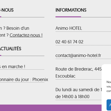
-NOUS
INFORMATIONS
n ? Besoin d’un
Animo HOTEL
ent ?
Contactez-nous !
02 40 61 74 02
ACTUALITÉS
contact@animo-hotel.fr
s en marche !
Route de Brederac, 44500 La
Escoublac
nnaire du jour : Phoenix
Nou
vou
Du lundi au samedi de 10h00
con
de 14h00 à 18h00
A