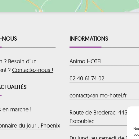
-NOUS
INFORMATIONS
n ? Besoin d’un
Animo HOTEL
ent ?
Contactez-nous !
02 40 61 74 02
ACTUALITÉS
contact@animo-hotel.fr
s en marche !
Route de Brederac, 44500 La
Escoublac
nnaire du jour : Phoenix
Nou
vou
Du lundi au samedi de 10h00