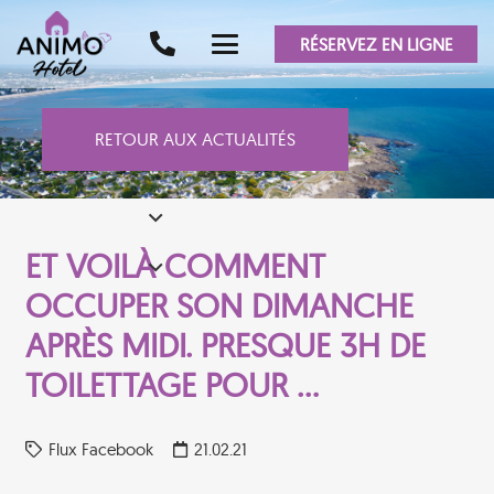
RÉSERVEZ EN LIGNE
RETOUR AUX ACTUALITÉS
ET VOILÀ COMMENT
OCCUPER SON DIMANCHE
APRÈS MIDI. PRESQUE 3H DE
TOILETTAGE POUR …
Flux Facebook
21.02.21