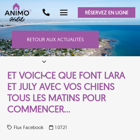
RÉSERVEZ EN LIGNE
RETOUR AUX ACTUALITÉS
ET VOICI CE QUE FONT LARA
ET JULY AVEC VOS CHIENS
TOUS LES MATINS POUR
COMMENCER…
Flux Facebook
1.07.21