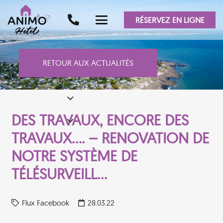
RÉSERVEZ EN LIGNE
RETOUR AUX ACTUALITÉS
DES TRAVAUX, ENCORE DES
TRAVAUX…. – RENOVATION DE
NOTRE SYSTÈME DE
TÉLÉSURVEILL…
Flux Facebook
28.03.22