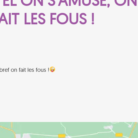
EL ON S’AMUSE, ON
IT LES FOUS !
ef on fait les fous !