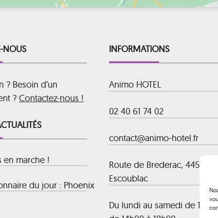
-NOUS
INFORMATIONS
n ? Besoin d’un
Animo HOTEL
ent ?
Contactez-nous !
02 40 61 74 02
ACTUALITÉS
contact@animo-hotel.fr
s en marche !
Route de Brederac, 44500 La
Escoublac
nnaire du jour : Phoenix
Nou
vou
Du lundi au samedi de 10h00
con