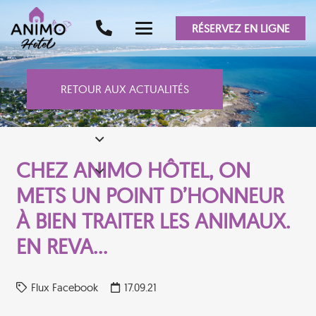
RÉSERVEZ EN LIGNE
RETOUR AUX ACTUALITÉS
CHEZ ANIMO HÔTEL, ON
METS UN POINT D’HONNEUR
À BIEN TRAITER LES ANIMAUX.
EN REVA…
Flux Facebook
17.09.21