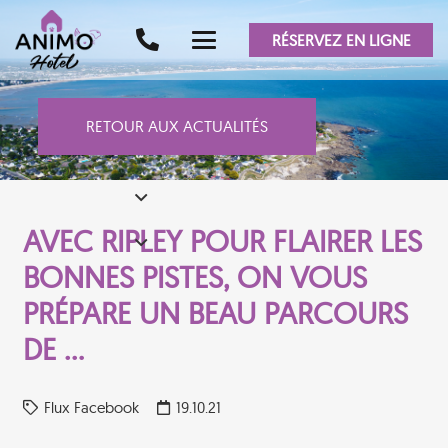
RÉSERVEZ EN LIGNE
RETOUR AUX ACTUALITÉS
AVEC RIPLEY POUR FLAIRER LES
BONNES PISTES, ON VOUS
PRÉPARE UN BEAU PARCOURS
DE …
Flux Facebook
19.10.21