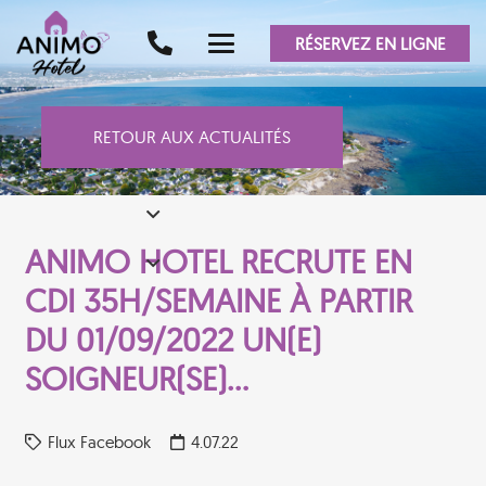
RÉSERVEZ EN LIGNE
RETOUR AUX ACTUALITÉS
ANIMO HOTEL RECRUTE EN
CDI 35H/SEMAINE À PARTIR
DU 01/09/2022 UN(E)
SOIGNEUR(SE)…
Flux Facebook
4.07.22