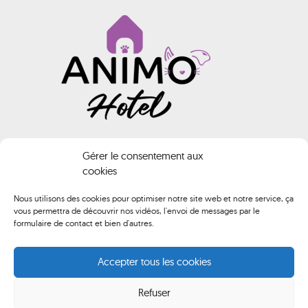
INFORMATIONS
Gérer le consentement aux
cookies
Animo HOTEL
Nous utilisons des cookies pour optimiser notre site web et notre service, ça
vous permettra de découvrir nos vidéos, l'envoi de messages par le
02 40 61 74 02
formulaire de contact et bien d'autres.
contact@animo-hotel.fr
Accepter tous les cookies
Route de Brederac, 44500 La Baule-Escoublac
Refuser
Du lundi au samedi de 10h00 à 12h00 et de 14h00 à 18h00