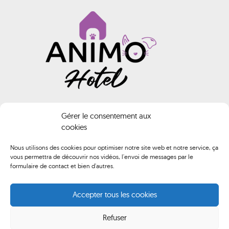
INFORMATIONS
Gérer le consentement aux
cookies
Animo HOTEL
Nous utilisons des cookies pour optimiser notre site web et notre service, ça
vous permettra de découvrir nos vidéos, l'envoi de messages par le
02 40 61 74 02
formulaire de contact et bien d'autres.
contact@animo-hotel.fr
Accepter tous les cookies
Route de Brederac, 44500 La Baule-Escoublac
Refuser
Du lundi au samedi de 10h00 à 12h00 et de 14h00 à 18h00