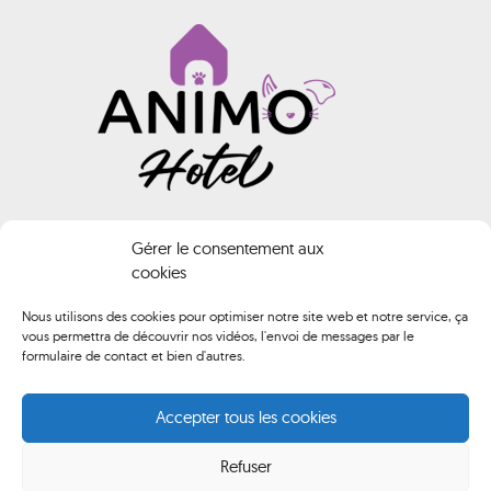
INFORMATIONS
Gérer le consentement aux
cookies
Animo HOTEL
Nous utilisons des cookies pour optimiser notre site web et notre service, ça
vous permettra de découvrir nos vidéos, l'envoi de messages par le
02 40 61 74 02
formulaire de contact et bien d'autres.
contact@animo-hotel.fr
Accepter tous les cookies
Route de Brederac, 44500 La Baule-Escoublac
Refuser
Du lundi au samedi de 10h00 à 12h00 et de 14h00 à 18h00