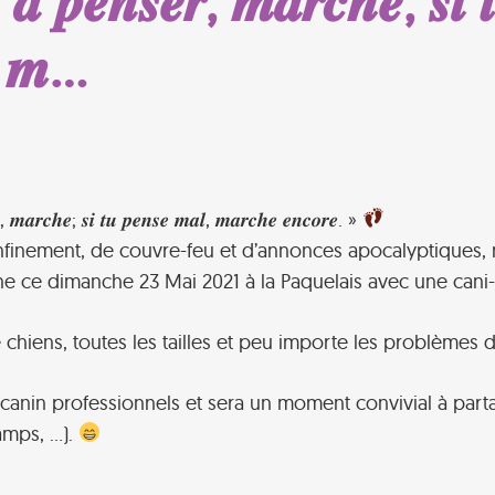
 𝒂̀ 𝒑𝒆𝒏𝒔𝒆𝒓, 𝒎𝒂𝒓𝒄𝒉𝒆; 𝒔𝒊 
𝒆 𝒎…
𝒐𝒑, 𝒎𝒂𝒓𝒄𝒉𝒆; 𝒔𝒊 𝒕𝒖 𝒑𝒆𝒏𝒔𝒆 𝒎𝒂𝒍, 𝒎𝒂𝒓𝒄𝒉𝒆 𝒆𝒏𝒄𝒐𝒓𝒆. »
 confinement, de couvre-feu et d’annonces apocalyptique
gne ce dimanche 23 Mai 2021 à la Paquelais avec une can
e chiens, toutes les tailles et peu importe les problème
anin professionnels et sera un moment convivial à partag
amps, …).