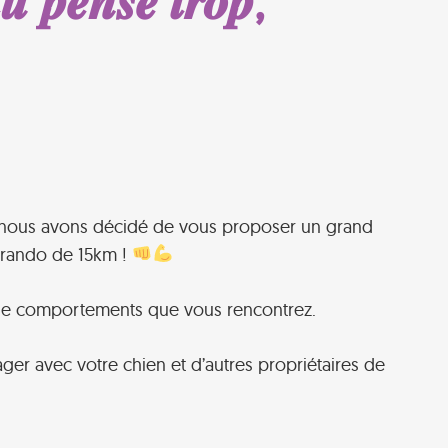
𝒖 𝒑𝒆𝒏𝒔𝒆 𝒕𝒓𝒐𝒑,
s, nous avons décidé de vous proposer un grand
i-rando de 15km !
s de comportements que vous rencontrez.
er avec votre chien et d’autres propriétaires de