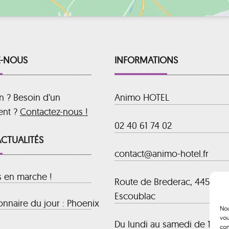
-NOUS
INFORMATIONS
n ? Besoin d’un
Animo HOTEL
ent ?
Contactez-nous !
02 40 61 74 02
ACTUALITÉS
contact@animo-hotel.fr
s en marche !
Route de Brederac, 44500 La
Escoublac
nnaire du jour : Phoenix
Nou
vou
Du lundi au samedi de 10h00
con