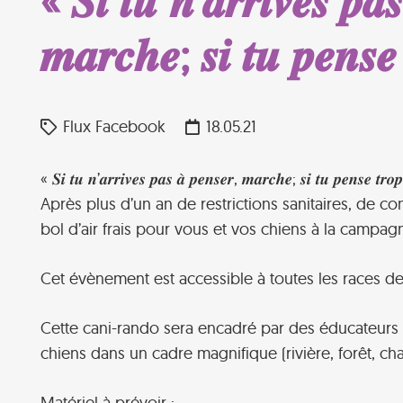
« 𝑺𝒊 𝒕𝒖 𝒏’𝒂𝒓𝒓𝒊𝒗𝒆𝒔 𝒑𝒂
𝒎𝒂𝒓𝒄𝒉𝒆; 𝒔𝒊 𝒕𝒖 𝒑𝒆𝒏
Flux Facebook
18.05.21
« 𝑺𝒊 𝒕𝒖 𝒏’𝒂𝒓𝒓𝒊𝒗𝒆𝒔 𝒑𝒂𝒔 𝒂̀ 𝒑𝒆𝒏𝒔𝒆𝒓, 𝒎𝒂𝒓𝒄𝒉𝒆; 𝒔𝒊 𝒕𝒖 𝒑𝒆𝒏𝒔𝒆 𝒕𝒓
Après plus d’un an de restrictions sanitaires, de
bol d’air frais pour vous et vos chiens à la campa
Cet évènement est accessible à toutes les races d
Cette cani-rando sera encadré par des éducateurs c
chiens dans un cadre magnifique (rivière, forêt, ch
Matériel à prévoir :